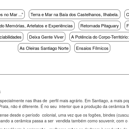
 no Mar ...”
Terra e Mar na Baía dos Castelhanos, Ilhabela.
C
o Memórias, Artefatos e Experiências
Retomada Pitaguary
F
iabilidades
Deixa Gente Viver
A Potência do Corpo-Territóri
As Oleiras Santiago Norte
Ensaios Fílmicos
B
especialmente nas ilhas de perfil mais agrário. Em Santiago, a mais 
 Praia, não é diferente. É no seu interior que a produção da cerâmica f
ense desde o período colonial, uma vez que os fogões, bindes (cuscu
 quando a cerâmica passa a ser vendida também como souvenir, com o 