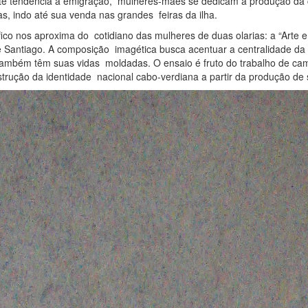
orte tendência à emigração, mulheres-mães se dedicam à produção d
, indo até sua venda nas grandes feiras da ilha.
áfico nos aproxima do cotidiano das mulheres de duas olarias: a “Arte
e Santiago. A composição imagética busca acentuar a centralidade da
mbém têm suas vidas moldadas. O ensaio é fruto do trabalho de campo
trução da identidade nacional cabo-verdiana a partir da produção de 