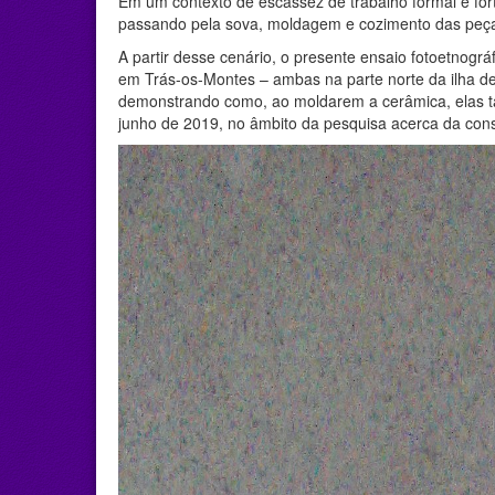
Em um contexto de escassez de trabalho formal e f
passando pela sova, moldagem e cozimento das peças
A partir desse cenário, o presente ensaio fotoetnogr
em Trás-os-Montes – ambas na parte norte da ilha d
demonstrando como, ao moldarem a cerâmica, elas ta
junho de 2019, no âmbito da pesquisa acerca da cons