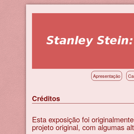
Pular
para
o
conteúdo
principal
Apresentação
Ca
Créditos
Esta exposição foi originalmen
projeto original, com algumas al