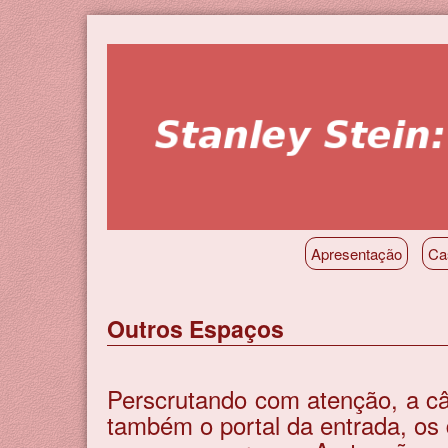
Pular
para
o
conteúdo
principal
Apresentação
Ca
Outros Espaços
Perscrutando com atenção, a câm
também o portal da entrada, os