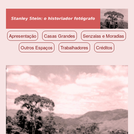
Pular
para
o
conteúdo
principal
Apresentação
Casas Grandes
Senzalas e Moradias
Outros Espaços
Trabalhadores
Créditos