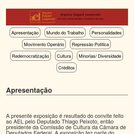
Pular
para
o
conteúdo
principal
Apresentação
Mundo do Trabalho
Personalidades
Movimento Operário
Repressão Política
Redemocratização
Cultura
Minorias/ Diversidade
Créditos
Apresentação
A presente exposição é resultado do convite feito
ao AEL pelo Deputado Thiago Peixoto, então
presidente da Comissão de Cultura da Câmara de
Deputados Federal. A exposição fez parte do