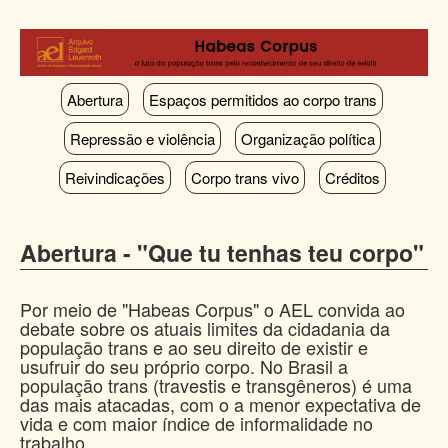
Pular
para
o
conteúdo
principal
Abertura
Espaços permitidos ao corpo trans
Repressão e violência
Organização política
Reivindicações
Corpo trans vivo
Créditos
Abertura - "Que tu tenhas teu corpo"
Por meio de "Habeas Corpus" o AEL convida ao
debate sobre os atuais limites da cidadania da
população trans e ao seu direito de existir e
usufruir do seu próprio corpo. No Brasil a
população trans (travestis e transgêneros) é uma
das mais atacadas, com o a menor expectativa de
vida e com maior índice de informalidade no
trabalho.