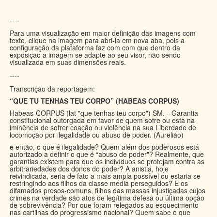
----
Para uma visualização em maior definição das imagens com
texto, clique na imagem para abri-la em nova aba, pois a
configuração da plataforma faz com com que dentro da
exposição a imagem se adapte ao seu visor, não sendo
visualizada em suas dimensões reais.
----
Transcrição da reportagem:
“QUE TU TENHAS TEU CORPO” (HABEAS CORPUS)
Habeas-CORPUS (lat "que tenhas teu corpo") SM. --Garantia
constitucional outorgada em favor de quem sofre ou esta na
iminência de sofrer coação ou violência na sua Liberdade de
locomoção por ilegalidade ou abuso de poder. (Aurelião)
e então, o que é ilegalidade? Quem além dos poderosos está
autorizado a definir o que é “abuso de poder"? Realmente, que
garantias existem para que os indivíduos se protejam contra as
arbitrariedades dos donos do poder? A anistia, hoje
reivindicada, seria de fato a mais ampla possível ou estaria se
restringindo aos filhos da classe média perseguidos? E os
difamados presos-comuns, filhos das massas injustiçadas cujos
crimes na verdade são atos de legítima defesa ou última opção
de sobrevivência? Por que foram relegados ao esquecimento
nas cartilhas do progressismo nacional? Quem sabe o que