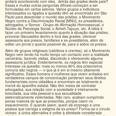
andará acontecendo com eles, detrás das grades deste país?
Essas e muitas outras perguntas difíceis começam a ser
formuladas em certos setores. Vários grupos e indivíduos
interessados ou ligados à questão têm se encontrado em São
Paulo para desvendar o mundo das prisões: o Movimento
Negro contra a Discriminação Racial [MNU], ex-presidiários,
advogados, o Somos - Grupo de Afirmação Homossexual, o
Núcleo de Psicologia Social, o Acheh-Tapuyo, etc. A Idéia é
fazer um primeiro levantamento quanto à situação das prisões,
provocar discussões dentro e fora das grades, oferecer
assessoria aos presos, familiares e ex-presidiários, além de
editar um jornal o quanto possível de, para e sobre os presos.
Além de grupos religiosos (católicos e crentes), só o Movimento
Negro vem tendo há multo tempo um contacto com a realidade
carcerária, fazendo visitas, discutindo e oferecendo alguma
assessoria jurídica. Evidentemente, os negros têm especial
Interesse na questão: mais ou menos 80% dos prisioneiros
comuns são negros — o que já é em si mesmo altamente
significativo. Esses homens e mulheres que vivem enfiados em
verdadeiros campos de concentração perderam seus direitos
fundamentais como cidadãos e encontram-se totalmente à
mercê do aparelho estatal. Não têm meios de contratar
advogados, sua relação com a sociedade é inteiramente
boicotada, sua vida pessoal e sua sexualidade
sistematicamente violentadas. Não raro, acabam cumprindo
penas maiores do que as prescritas, porque caem no
esquecimento. E quando saem, quem dá emprego a uma
pessoa que carrega o estigma de ex-preso? Forma-se o círculo
vicioso: a única alternativa é voltar à atividade considerada